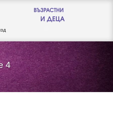
ход
e 4