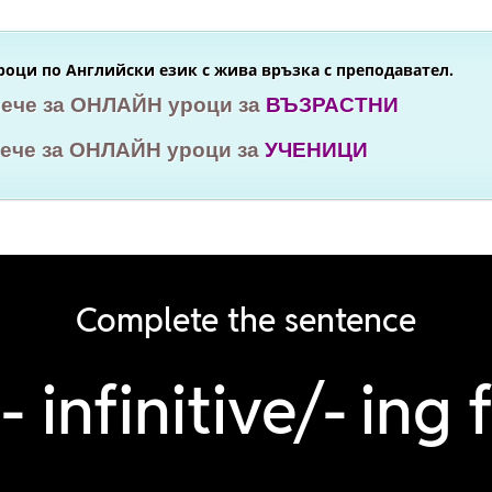
оци по Английски език с жива връзка с преподавател.
вече за ОНЛАЙН уроци за
ВЪЗРАСТНИ
вече за ОНЛАЙН уроци за
УЧЕНИЦИ