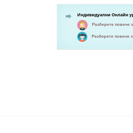
Индивидуални Онлайн ур
Разберете повече 
Разберете повече 
Езиков център вар
курсове по английски език
курсове по немски език
английски език
он-лайн курсове