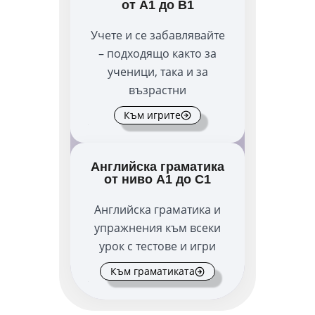
от А1 до В1
Учете и се забавлявайте
– подходящо както за
ученици, така и за
възрастни
Към игрите
Английска граматика
от ниво А1 до С1
Английска граматика и
упражнения към всеки
урок с тестове и игри
Към граматиката