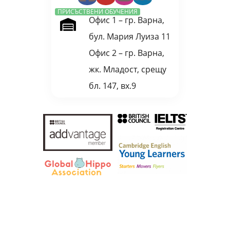
ПРИСЪСТВЕНИ ОБУЧЕНИЯ
Офис 1 – гр. Варна,
бул. Мария Луиза 11
Офис 2 – гр. Варна,
жк. Младост, срещу
бл. 147, вх.9
В учебен център
Скоростно Учене – Варна
предлагаме модерни к
урсове по
английски език за деца и възрастни
, индивидуални и групови обучения,
както и
онлайн уроци по английски и немски
с доказана методика. Нашите
преподаватели работят по иновативни системи за
бързо и ефективно учене
,