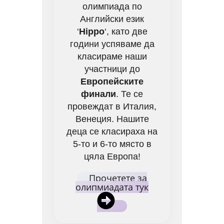
олимпиада по
Английски език
‘
Hippo
‘, като две
години успяваме да
класираме наши
участници до
Европейските
финали
. Те се
провеждат в Италия,
Венеция. Нашите
деца се класираха на
5-то и 6-то място в
цяла Европа!
Прочетете за
олипмиадата тук