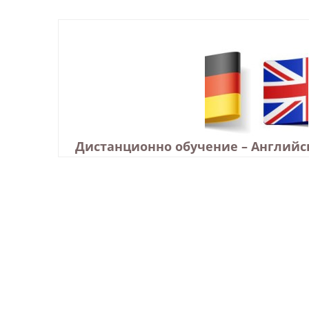
Езиков център варнa
Дистанционно обучение – Английск
курсове по английски език
курсове по немски език
английски език
он-лайн курсове
дистанционно обучение
езиков център. английски език. немс
Езиков център варна
курсове по английски език
курсове по немски език