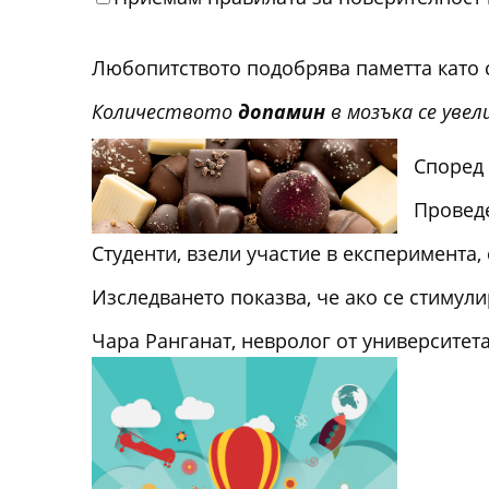
Любопитството подобрява паметта като с
Количеството
допамин
в мозъка се уве
Според 
Проведе
Студенти, взели участие в експеримента
Изследването показва, че ако се стимул
Чара Ранганат, невролог от университета