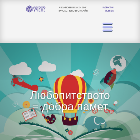
Любопитството
= добра памет