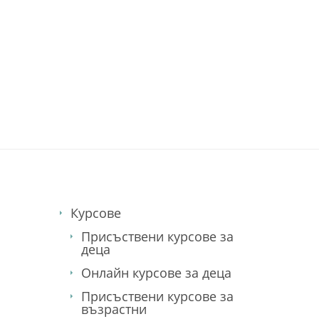
английски език
он-лайн курсове
дистанционно обучение
езиков център. английски език. немс
Курсове
Присъствени курсове за
деца
Онлайн курсове за деца
Присъствени курсове за
възрастни