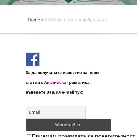
Home
»
Любопитството = добра памет
За да получавате известия за нови
статии с
Английска
граматика,
въведете Вашия e-mail тук:
Приемам правилата за поверителност н