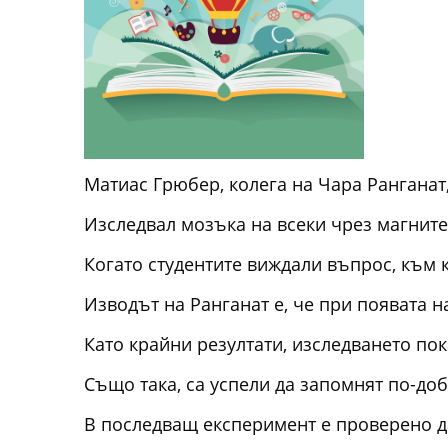
Матиас Грюбер, колега на Чара Ранганат,
Изследвал мозъка на всеки чрез магнитен
Когато студентите виждали въпрос, към 
Изводът на Ранганат е, че при появата 
Като крайни резултати, изследването пока
Също така, са успели да запомнят по-до
В последващ експеримент е проверено д