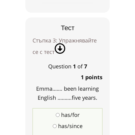
Тест
Стъпка 3: Упражнявайте
се с тест
Question
1
of
7
1 points
Emma……. been learning
English ……….five years.
has/for
has/since