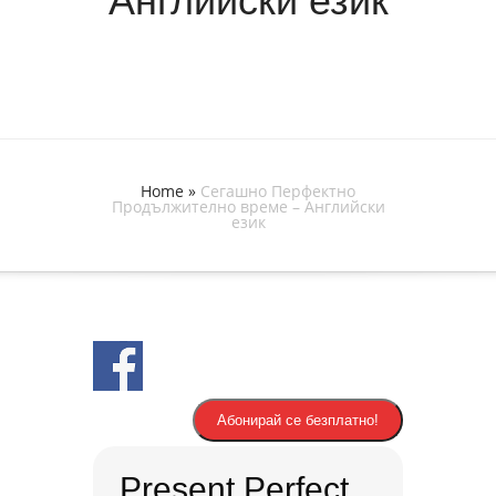
Английски език
Home
»
Сегашно Перфектно
Продължително време – Английски
език
Абонирай се безплатно!
Present Perfect