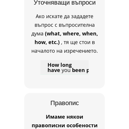
Уточняващи въпроси
Ако искате да зададете
въпрос с въпросителна
дума
(what, where, when,
how, etc.)
, тя ще стои в
началото на изречението.
How
long
have
you
been
playing
tennis?
Правопис
Имаме някои
правописни особености