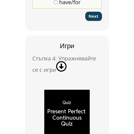
have/for
Игри
Стъпка 4: Упражнявайте
се с игри