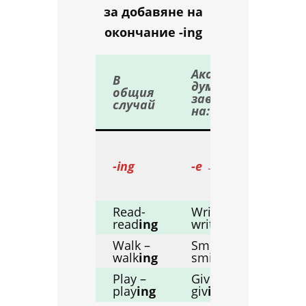
за добавяне на
окончание -ing
Ак
Ако
В
за
думата
общия
на
завършва
случай
+ г
на:
-e
съ
Уд
по
-ing
-e → -ing
бук
до
ing
Read-
Write –
Sit 
read
ing
writ
ing
Walk –
Smile –
Put
walk
ing
smil
ing
Play –
Give –
Pla
play
ing
giv
ing
pla