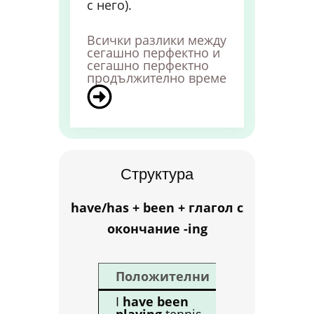
с него).
Всички разлики между
сегашно перфектно и
сегашно перфектно
продължително време
Структура
have/has + been + глагол с
окончание -ing
Положителни
Отрицате
I
have been
I
haven’t b
playing
tennis.
playing
ten