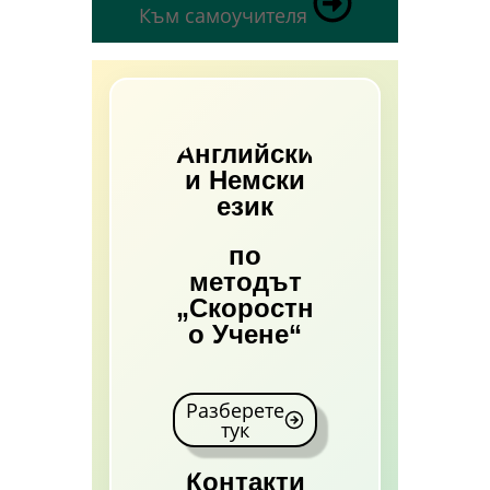
Към самоучителя
Английски
и Немски
език
по
методът
„Скоростн
о Учене“
Разберете
тук
Контакти