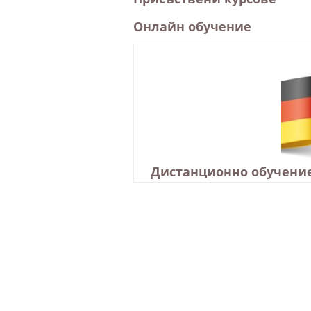
Онлайн обучение
Дистанционно обучение
Езиков център варн
курсове по английски език
курсове по немски език
английски език
он-лайн курсове
дистанционно обучение