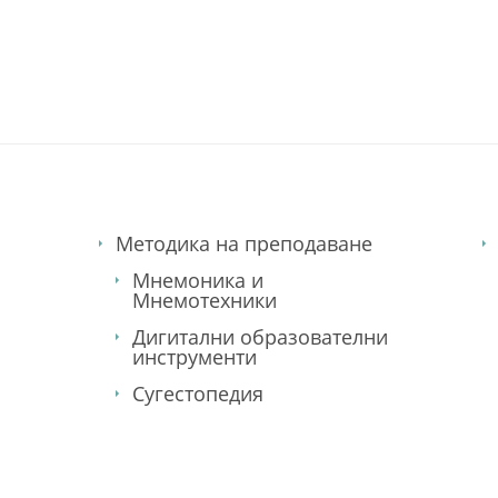
език. немски език. курсове по английски език
Методика на преподаване
Мнемоника и
Мнемотехники
Дигитални образователни
инструменти
Сугестопедия