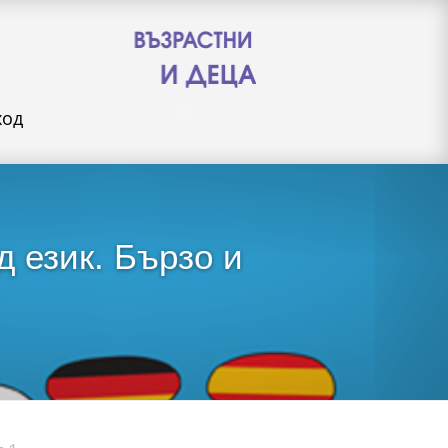
ход
д език. Бързо и