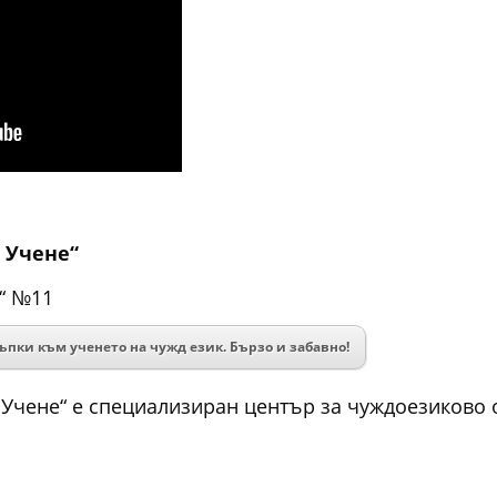
 Учене“
а“ №11
ъпки към ученето на чужд език. Бързо и забавно!
 Учене“ е специализиран център за чуждоезиково