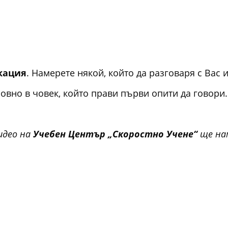
кация
. Намерете някой, който да разговаря с Вас и
овно в човек, който прави първи опити да говори.
видео на
Учебен Център „Скоростно Учене“
ще на