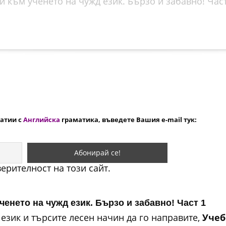
 към ученето на чужд език. Бързо и забавно! Част
татии с
Английска
граматика, въведете Вашия e-mail тук:
ерителност на този сайт.
ченето на чужд език. Бързо и забавно! Част 1
 език и търсите лесен начин да го направите,
Учеб