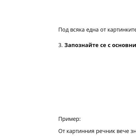
Под всяка една от картинкит
3.
Запознайте се с основн
Пример:
От картинния речник вече зн