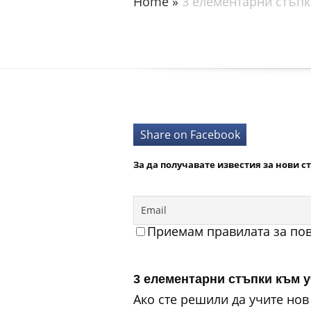
Home
»
3 елементарни стъпки
Share on Facebook
За да получавате известия за нови с
Приемам правилата за пов
3 елементарни стъпки към у
Ако сте решили да учите нов