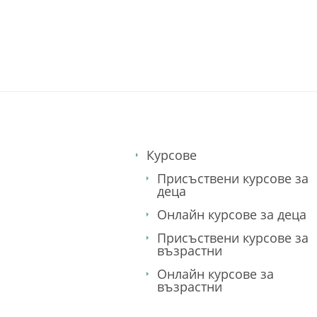
езиков център. английски 
Курсове
Присъствени курсове за
деца
Онлайн курсове за деца
Присъствени курсове за
възрастни
Онлайн курсове за
възрастни