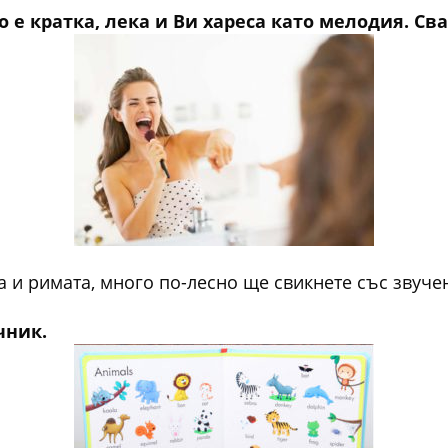
о е кратка, лека и Ви хареса като мелодия. Сва
 и римата, много по-лесно ще свикнете със звучене
чник.