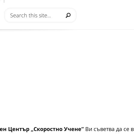
 1
ен Център „Скоростно Учене“
Ви съветва да се в