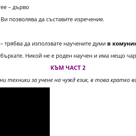
Tree – дърво
и позволява да съставите изречение.
– трябва да използвате научените думи
в комуни
сбъркате. Никой не е роден научен и има нещо чар
КЪМ ЧАСТ 2
сни техники за учене на чужд език, в това кратко 