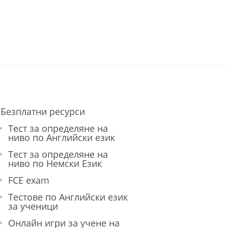
. курсове по немски език. дистанционно обуче
Безплатни ресурси
Тест за определяне на
ниво по Английски език
Тест за определяне на
ниво по Немски Език
FCE exam
Тестове по Английски език
за ученици
Онлайн игри за учене на