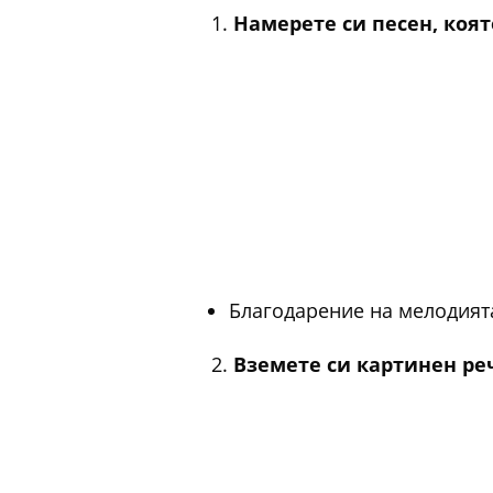
Намерете си песен, коят
Благодарение на мелодията
Вземете си картинен ре