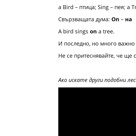
a Bird – птица; Sing – пея; a 
Свързващата дума:
On
–
на
В
A bird sings
on
a tree.
И последно, но много важно 
Не се притеснявайте, че ще 
Ако искате други подобни ле