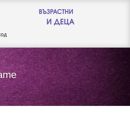
ход
game