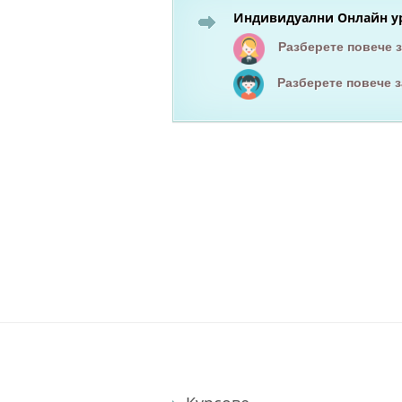
Индивидуални Онлайн ур
Разберете повече 
Разберете повече 
Езиков център вар
курсове по английски език
курсове по немски език
английски език
он-лайн курсове