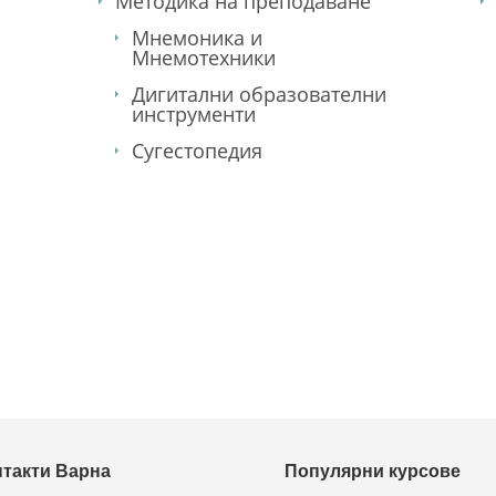
Методика на преподаване
Мнемоника и
Мнемотехники
Дигитални образователни
инструменти
Сугестопедия
нтакти Варна
Популярни курсове