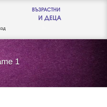
ход
game 1