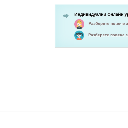
Индивидуални Онлайн ур
Разберете повече 
Разберете повече 
Езиков център вар
курсове по английски език
курсове по немски език
английски език
он-лайн курсове