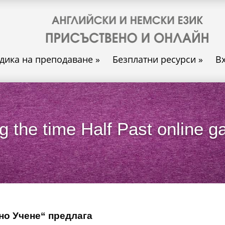
дика на преподаване
»
Безплатни ресурси
»
В
ng the time Half Past online 
но Учене“ предлага