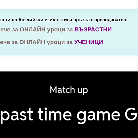
оци по Английски език с жива връзка с преподавател.
вече за ОНЛАЙН уроци за
ВЪЗРАСТНИ
вече за ОНЛАЙН уроци за
УЧЕНИЦИ